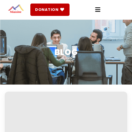
♥
DONATION
BLOG