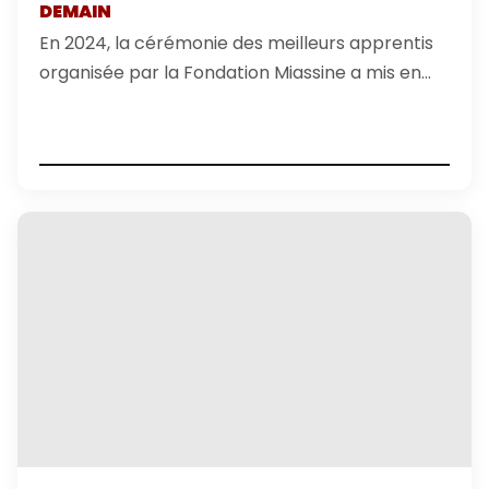
DEMAIN
En 2024, la cérémonie des meilleurs apprentis
organisée par la Fondation Miassine a mis en
lumière le parcours et la réussite de jeunes
formés dans le cadre d’un ambitieux
programme lancé en 2023 dans la région de
Shirak. Accueilli à la mairie de Gyumri,
l’événement a récompensé dix apprentis
s’étant distingués dans des métiers variés tels
que la boulangerie, la cuisine, la pâtisserie, le
service hôtelier ou encore le textile. Depuis
2023, la Fondation Miassine déploie un
programme structuré en faveur de
l’apprentissage, avec un objectif clair : révéler
le potentiel des ressources locales et répondre
aux défis sociaux et économiques de la région.
Ce programme s’articule autour de trois